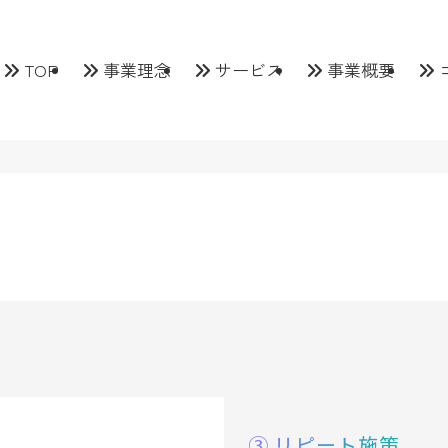
TOP
事業理念
サービス
事業概要
③ リピート施策